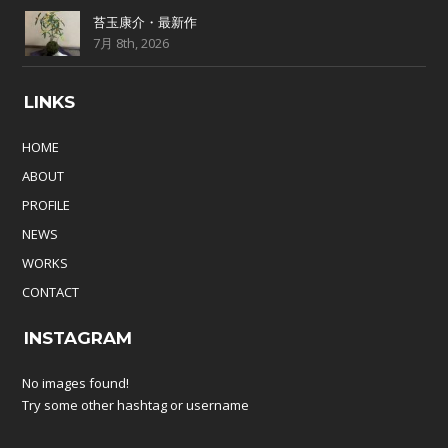
苔玉康介・最新作
7月 8th, 2026
LINKS
HOME
ABOUT
PROFILE
NEWS
WORKS
CONTACT
INSTAGRAM
No images found!
Try some other hashtag or username