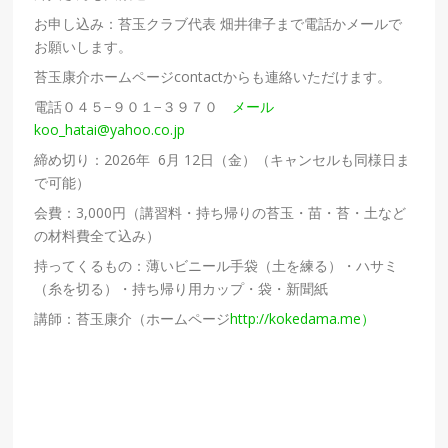
お申し込み：苔玉クラブ代表 畑井律子まで電話かメールで
お願いします。
苔玉康介ホームページcontactからも連絡いただけます。
電話０４５−９０１−３９７０
メール
koo_hatai@yahoo.co.jp
締め切り：2026年 6月 12日（金）（キャンセルも同様日ま
で可能）
会費：3,000円（講習料・持ち帰りの苔玉・苗・苔・土など
の材料費全て込み）
持ってくるもの：薄いビニール手袋（土を練る）・ハサミ
（糸を切る）・持ち帰り用カップ・袋・新聞紙
講師：苔玉康介（ホームページ
http://kokedama.me）