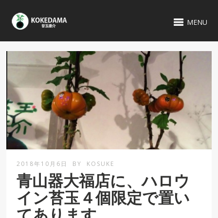
MENU
2018年10月6日
BY
KOSUKE
青山器大福店に、ハロウ
イン苔玉４個限定で置い
てあります。