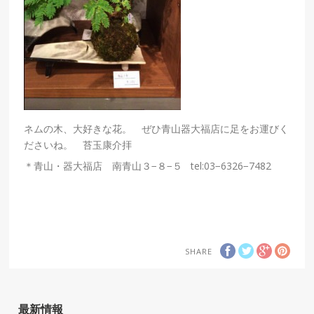
ネムの木、大好きな花。 ぜひ青山器大福店に足をお運びく
ださいね。 苔玉康介拝
＊青山・器大福店 南青山３−８−５ tel:03−6326−7482
SHARE
最新情報