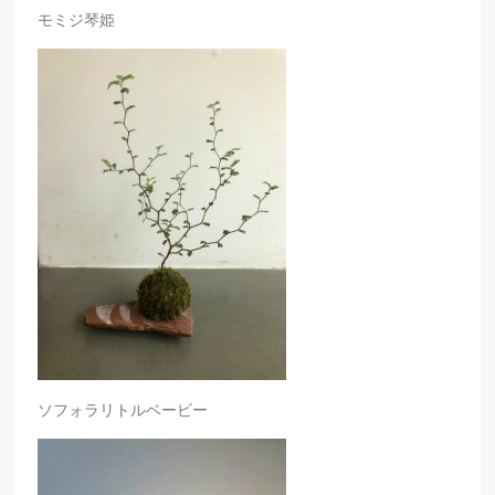
モミジ琴姫
ソフォラリトルベービー