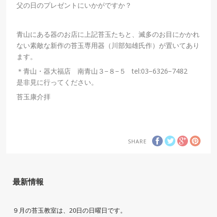
父の日のプレゼントにいかがですか？
青山にある器のお店に上記苔玉たちと、滅多のお目にかかれ
ない素敵な新作の苔玉専用器（川部知雄氏作）が置いてあり
ます。
＊青山・器大福店 南青山３−８−５ tel:03−6326−7482
是非見に行ってください。
苔玉康介拝
SHARE
最新情報
９月の苔玉教室は、20日の日曜日です。