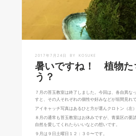
2017年7月24日
BY
KOSUKE
暑いですね！ 植物た
う？
７月の苔玉教室は終了しました。今回は、各自異な
すと、その人それぞれの個性や好みなどが垣間見れ
アイキャッチ写真はあるひと方が選んクロトン（左
８月の通常も苔玉教室はお休みですが、青葉区の要
自然を愛してくれたらいいなとの想いです。
９月は９日土曜日１２：３０〜です。