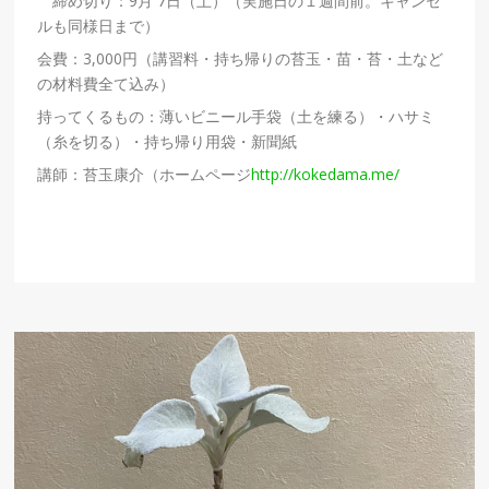
締め切り：9月 7日（土）（実施日の１週間前。キャンセ
ルも同様日まで）
会費：3,000円（講習料・持ち帰りの苔玉・苗・苔・土など
の材料費全て込み）
持ってくるもの：薄いビニール手袋（土を練る）・ハサミ
（糸を切る）・持ち帰り用袋・新聞紙
講師：苔玉康介（ホームページ
http://kokedama.me/