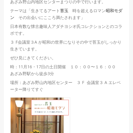
あざみ野山内地区センターまつりの中で行います。
テーマは「生きてるアート
苔玉
時を超えるロマン
昭和モダ
ン
その出会いにこころ満たされます」
日本有数な懐古趣味人アダチヨシオ氏コレクションとのコラ
ボです。
３ F会議室３A が昭和の世界になりその中で苔玉がしっかり
生きています。
ぜひ見にきてください。
時：11月16・17日の土日開催 １０：００〜１６：００
あざみ野駅から徒歩3分
場所：あざみ野山内地区センター ３ F 会議室３ A エレベ
ーター降りてすぐ