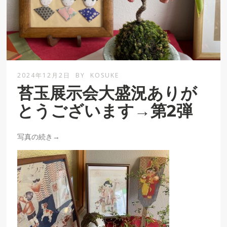
2024年12月2日
BY
KOSUKE
苔玉展示会大盛況ありが
とうございます→第2弾
写真の続き→