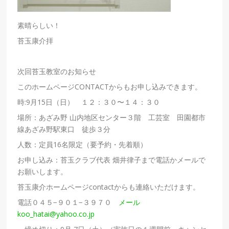
素晴らしい！
苔玉康介拝
次回苔玉教室のお知らせ
このホームページCONTACTからもお申し込みできます。
時:9月15日（日） １２：３０〜１４：３０
場所：あざみ野 山内地区センター３階 工芸室 田園都市
線あざみ野駅東口 徒歩３分
人数：定員16名限定（要予約・先着順）
お申し込み：苔玉クラブ代表 畑井律子まで電話かメールで
お願いします。
苔玉康介ホームページcontactからも連絡いただけます。
電話０４５−９０１−３９７０
メール
koo_hatai@yahoo.co.jp