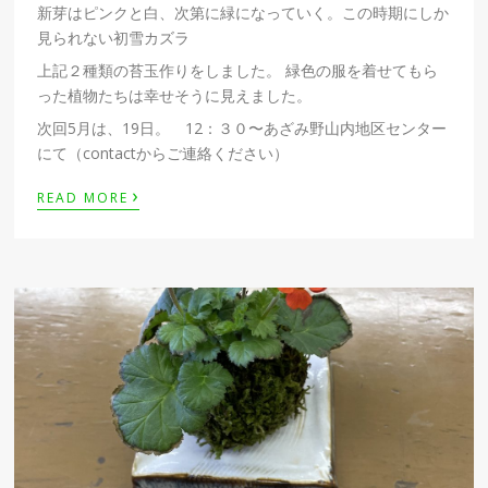
新芽はピンクと白、次第に緑になっていく。この時期にしか
見られない初雪カズラ
上記２種類の苔玉作りをしました。 緑色の服を着せてもら
った植物たちは幸せそうに見えました。
次回5月は、19日。 12：３０〜あざみ野山内地区センター
にて（contactからご連絡ください）
›
READ MORE