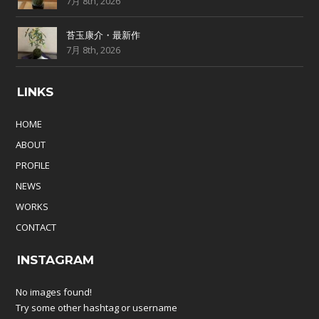
7月 8th, 2026
苔玉康介・最新作
7月 8th, 2026
LINKS
HOME
ABOUT
PROFILE
NEWS
WORKS
CONTACT
INSTAGRAM
No images found!
Try some other hashtag or username